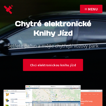
MENU
Chytré elektronické
Knihy Jízd
Šetřete palivo a mějte chytřejší vozový park
Chci elektronickou knihu jízd