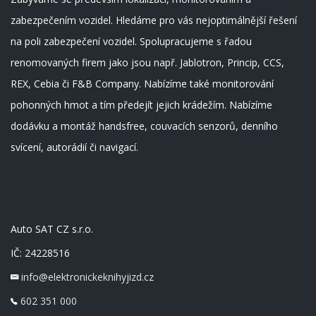
zabezpečením vozidel. Hledáme pro vás nejoptimálnější řešení
na poli zabezpečení vozidel. Spolupracujeme s řadou
renomovaných firem jako jsou např. Jablotron, Princip, CCS,
REX, Cebia či F&B Company. Nabízíme také monitorování
pohonných hmot a tím předejít jejich krádežím. Nabízíme
dodávku a montáž handsfree, couvacích senzorů, denního
svícení, autorádií či navigací.
Auto SAT CZ s.r.o.
IČ: 24228516
info@elektronickeknihyjizd.cz
602 351 000